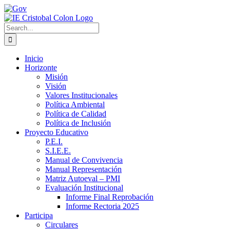
Skip
Gov
Facebook
Twitter
Instagram
to
content
Search
for:
Inicio
Horizonte
Misión
Visión
Valores Institucionales
Política Ambiental
Política de Calidad
Política de Inclusión
Proyecto Educativo
P.E.I.
S.I.E.E.
Manual de Convivencia
Manual Representación
Matriz Autoeval – PMI
Evaluación Institucional
Informe Final Reprobación
Informe Rectoria 2025
Participa
Circulares