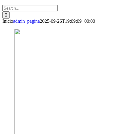
Search
for:
Inicio
admin_pagina
2025-09-26T19:09:09+00:00