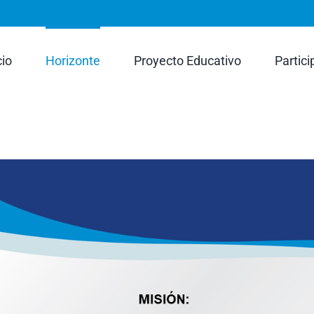
rch
cio
Horizonte
Proyecto Educativo
Partici