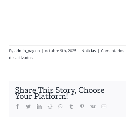
By
admin_pagina
|
octubre 9th, 2025
|
Noticias
|
Comentarios
en
desactivados
Orquesta
Tropical
Share This Story, Choose
Your Platform!
Facebook
Twitter
LinkedIn
Reddit
Whatsapp
Tumblr
Pinterest
Vk
Email