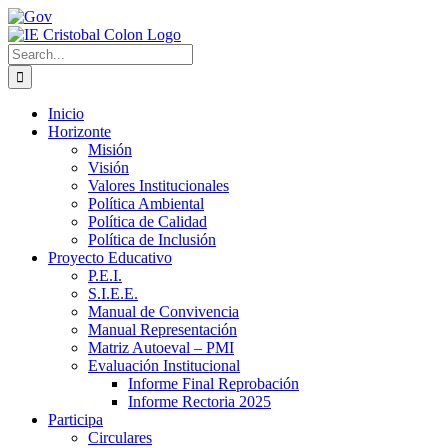
Skip
Gov
Facebook
Twitter
Instagram
to
content
Search
for:
Inicio
Horizonte
Misión
Visión
Valores Institucionales
Política Ambiental
Política de Calidad
Política de Inclusión
Proyecto Educativo
P.E.I.
S.I.E.E.
Manual de Convivencia
Manual Representación
Matriz Autoeval – PMI
Evaluación Institucional
Informe Final Reprobación
Informe Rectoria 2025
Participa
Circulares