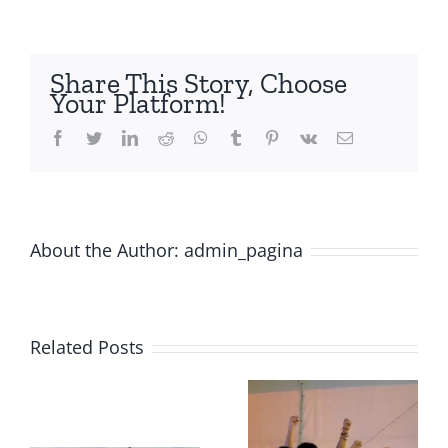
de
Interés
INTERTEXTUANDO
Share This Story, Choose
Your Platform!
Facebook
Twitter
LinkedIn
Reddit
Whatsapp
Tumblr
Pinterest
Vk
Email
About the Author:
admin_pagina
Related Posts
ón