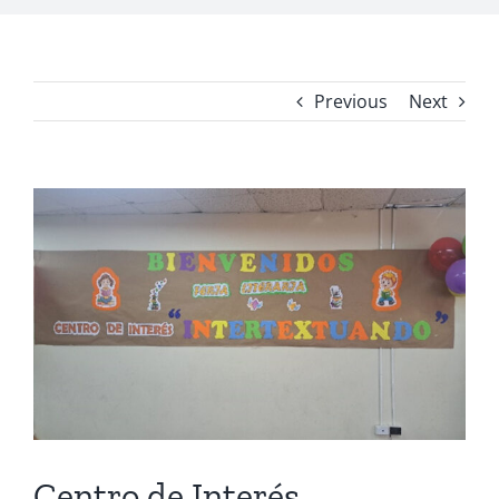
Previous
Next
View
Larger
Image
Centro de Interés