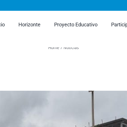
rch
cio
Horizonte
Proyecto Educativo
Partici
Home
/
Noticias