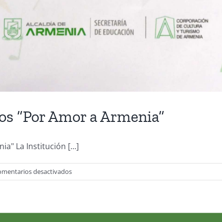
tos “Por Amor a Armenia”
" La Institución [...]
en
omentarios desactivados
Primer
Festival
de
Talentos