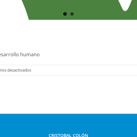
 desarrollo humano
en
ios desactivados
¡
INFORMATE!
CRISTOBAL COLÓN